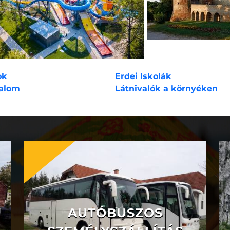
ok
Erdei Iskolák
alom
Látnivalók a környéken
AUTÓBUSZOS