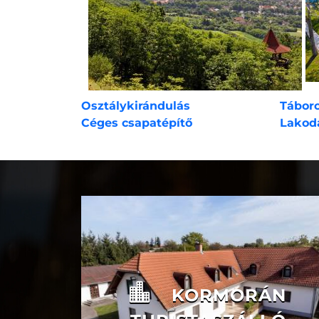
Osztálykirándulás
Tábor
Céges csapatépítő
Lakod
KORMORÁN