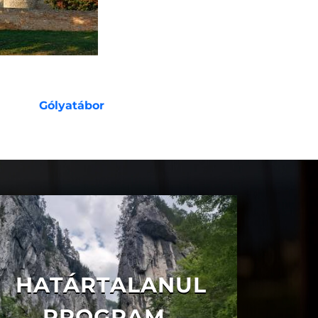
Gólyatábor
HATÁRTALANUL
PROGRAM